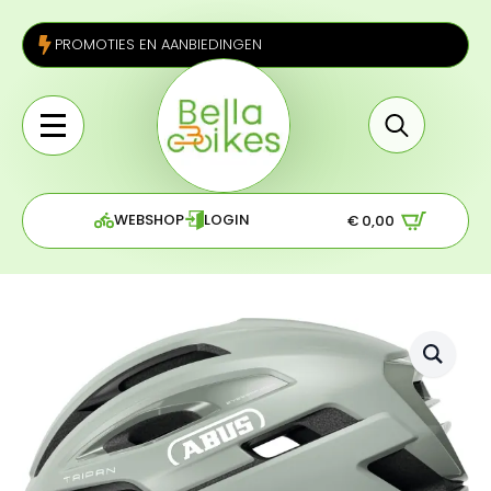
PROMOTIES EN AANBIEDINGEN
Search
for:
WEBSHOP
LOGIN
€
0,00