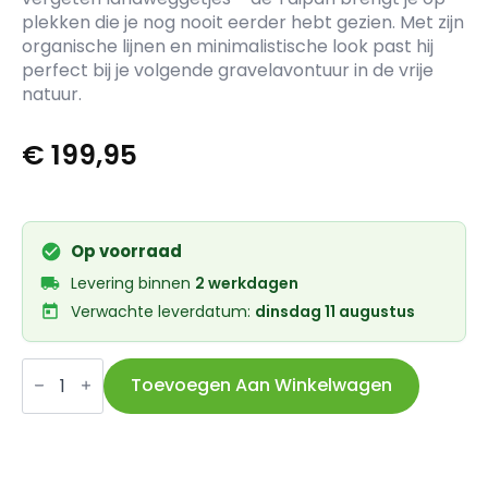
plekken die je nog nooit eerder hebt gezien. Met zijn
organische lijnen en minimalistische look past hij
perfect bij je volgende gravelavontuur in de vrije
natuur.
€
199,95
Op voorraad
Levering binnen
2 werkdagen
Verwachte leverdatum:
dinsdag 11 augustus
Abus
helm
Toevoegen Aan Winkelwagen
Taipan
frosted
green
S
51-
55cm