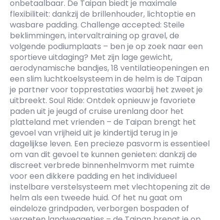
onbetaalbaar. De Taipan biedt je maximale
flexibiliteit: dankzij de brillenhouder, lichtoptie en
wasbare padding. Challenge accepted: Steile
beklimmingen, intervaltraining op gravel, de
volgende podiumplaats – ben je op zoek naar een
sportieve uitdaging? Met zijn lage gewicht,
aerodynamische bandjes, 18 ventilatieopeningen en
een slim luchtkoelsysteem in de helm is de Taipan
je partner voor topprestaties waarbij het zweet je
uitbreekt. Soul Ride: Ontdek opnieuw je favoriete
paden uit je jeugd of cruise urenlang door het
platteland met vrienden – de Taipan brengt het
gevoel van vrijheid uit je kindertijd terug in je
dagelijkse leven. Een precieze pasvorm is essentieel
om van dit gevoel te kunnen genieten: dankzij de
discreet verbrede binnenhelmvorm met ruimte
voor een dikkere padding en het individueel
instelbare verstelsysteem met vlechtopening zit de
helm als een tweede huid. Of het nu gaat om
eindeloze grindpaden, verborgen bospaden of
vergeten landweggetjes – de Taipan brengt je op