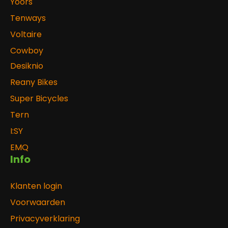
Yoors
Tenways
Voltaire
Cowboy
Desiknio
Reany Bikes
Super Bicycles
Tern
I:SY
EMQ
Info
Klanten login
Voorwaarden
Privacyverklaring