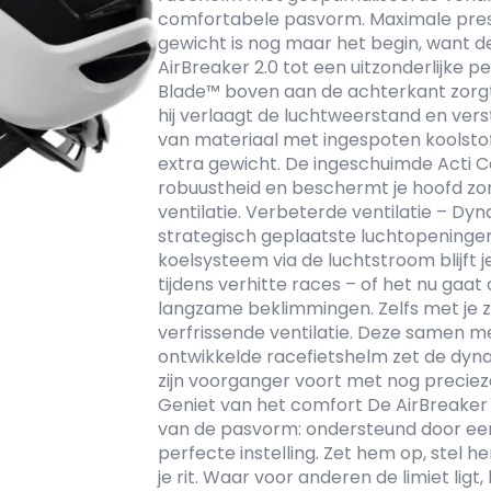
comfortabele pasvorm. Maximale prest
gewicht is nog maar het begin, want d
AirBreaker 2.0 tot een uitzonderlijke 
Blade™ boven aan de achterkant zor
hij verlaagt de luchtweerstand en ver
van materiaal met ingespoten koolstofv
extra gewicht. De ingeschuimde Acti 
robuustheid en beschermt je hoofd zo
ventilatie. Verbeterde ventilatie – Dy
strategisch geplaatste luchtopeninge
koelsysteem via de luchtstroom blijft 
tijdens verhitte races – of het nu gaat
langzame beklimmingen. Zelfs met je zo
verfrissende ventilatie. Deze samen m
ontwikkelde racefietshelm zet de dyna
zijn voorganger voort met nog preciezer
Geniet van het comfort De AirBreaker 
van de pasvorm: ondersteund door ee
perfecte instelling. Zet hem op, stel 
je rit. Waar voor anderen de limiet ligt,