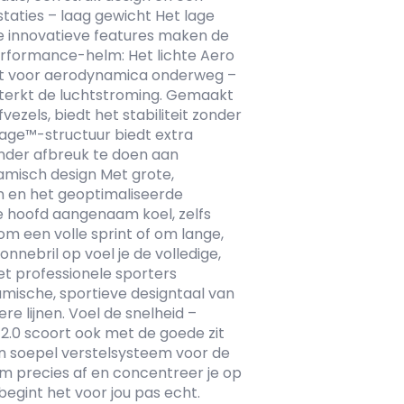
aties – laag gewicht Het lage
e innovatieve features maken de
performance-helm: Het lichte Aero
gt voor aerodynamica onderweg –
sterkt de luchtstroming. Gemaakt
ezels, biedt het stabiliteit zonder
Cage™-structuur biedt extra
nder afbreuk te doen aan
namisch design Met grote,
n en het geoptimaliseerde
je hoofd aangenaam koel, zelfs
 om een volle sprint of om lange,
nnebril op voel je de volledige,
et professionele sporters
mische, sportieve designtaal van
e lijnen. Voel de snelheid –
2.0 scoort ook met de goede zit
n soepel verstelsysteem voor de
hem precies af en concentreer je op
 begint het voor jou pas echt.