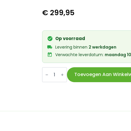
€
299,95
Op voorraad
Levering binnen
2 werkdagen
Verwachte leverdatum:
maandag 10
Abus
helm
Toevoegen Aan Winkel
AirBreaker
2.0
shiny
white
S
51-
55cm
aantal