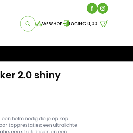
€
0,00
WEBSHOP
LOGIN
Search
for:
ker 2.0 shiny
je een helm nodig die je op kop
oor topprestaties: een ultralichte
tie, een strak design en een