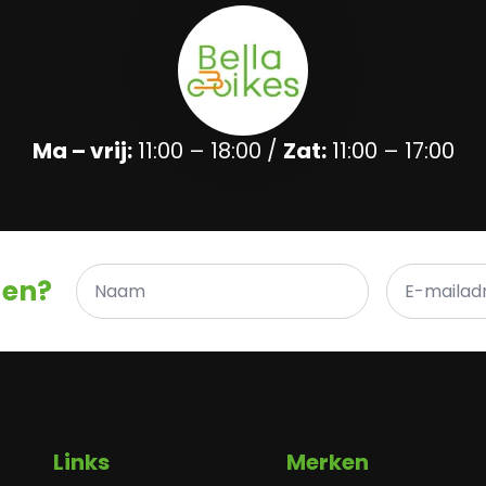
Ma – vrij:
11:00 – 18:00 /
Zat:
11:00 – 17:00
Naam
E-
gen?
*
mailadres
*
Links
Merken