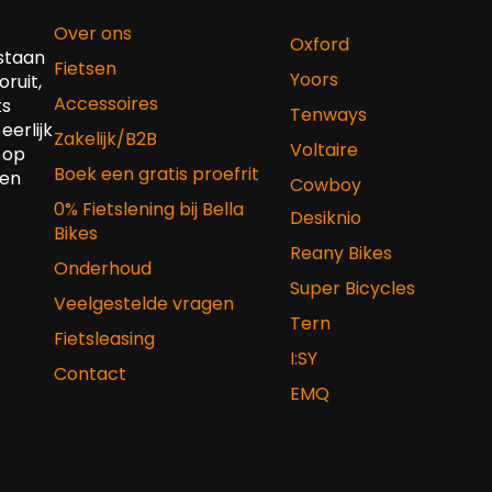
Over ons
Oxford
 staan
Fietsen
Yoors
ruit,
Accessoires
ts
Tenways
eerlijk
Zakelijk/B2B
Voltaire
 op
Boek een gratis proefrit
 en
Cowboy
0% Fietslening bij Bella
Desiknio
Bikes
Reany Bikes
Onderhoud
Super Bicycles
Veelgestelde vragen
Tern
Fietsleasing
I:SY
Contact
EMQ